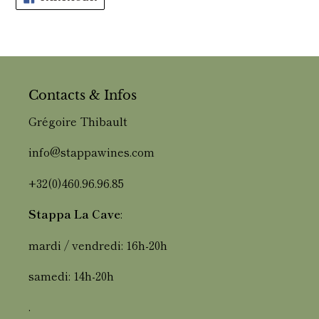
SUR
FACEBOOK
Contacts & Infos
Grégoire Thibault
info@stappawines.com
+32(0)460.96.96.85
Stappa La Cave
:
mardi / vendredi: 16h-20h
samedi: 14h-20h
.