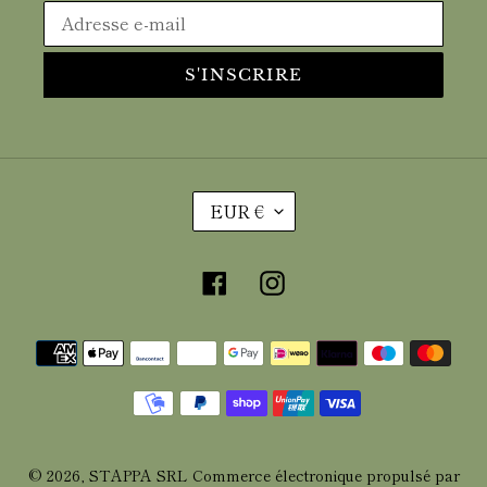
S'INSCRIRE
D
EUR €
E
V
Facebook
Instagram
I
S
E
Moyens
de
paiement
© 2026,
STAPPA SRL
Commerce électronique propulsé par