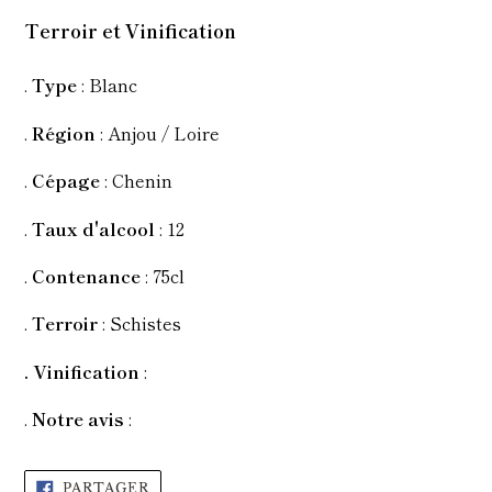
d'un
Terroir et Vinification
produit
à
.
Type
: Blanc
votre
panier
.
Région
: Anjou / Loire
.
Cépage
: Chenin
.
Taux
d'alcool
: 12
.
Contenance
: 75cl
.
Terroir
: Schistes
. Vinification
:
.
Notre avis
:
PARTAGER
PARTAGER