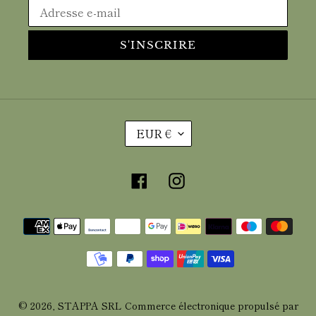
S'INSCRIRE
D
EUR €
E
V
Facebook
Instagram
I
S
E
Moyens
de
paiement
© 2026,
STAPPA SRL
Commerce électronique propulsé par