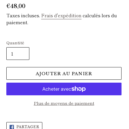
Prix
€48,00
normal
Taxes incluses.
Frais d'expédition
calculés lors du
paiement.
Quantité
AJOUTER AU PANIER
Plus de moyens de paiement
Ajout
d'un
PARTAGER
PARTAGER